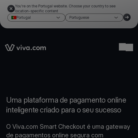
You're on the Portugal website. Choose your country to see
location-specific content
Portugal
Portuguese
Link to the homepage
Ope
Uma plataforma de pagamento online
inteligente criado para o seu sucesso
O Viva.com Smart Checkout é uma gateway
de pagamentos online segura com