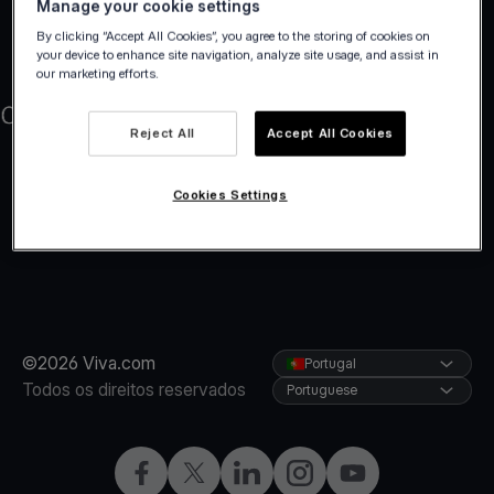
Manage your cookie settings
By clicking “Accept All Cookies”, you agree to the storing of cookies on
your device to enhance site navigation, analyze site usage, and assist in
our marketing efforts.
Reject All
Accept All Cookies
Cookies Settings
©2026 Viva.com
Portugal
Todos os direitos reservados
Portuguese
Facebook
Twitter
LinkedIn
Instagram
YouTube