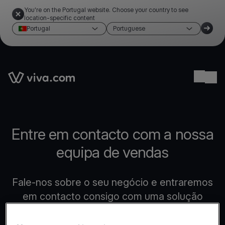
You're on the Portugal website. Choose your country to see
location-specific content
Portugal
Portuguese
Link to the homepage
Ope
Entre em contacto com a nossa
equipa de vendas
Fale-nos sobre o seu negócio e entraremos
em contacto consigo com uma solução
personalizada que se adequa às suas
necessidades.