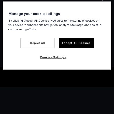
mediante a aplicação de uma sobretaxa. É
uma forma eficaz de eliminar estes custos e
Manage your cookie settings
incrementar o seu lucro, sem aumentar os
By clicking “Accept All Cookies”, you agree to the storing of cookies on
preços dos seus produtos ou serviços!
your device to enhance site navigation, analyze site usage, and assist in
our marketing efforts.
*A sobretaxa está disponível consoante o enquadramento
Reject All
Accept All Cookies
legal de cada país. Saiba mais
aqui
.
Cookies Settings