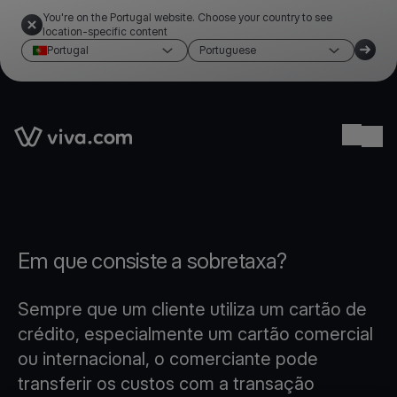
You're on the Portugal website. Choose your country to see
location-specific content
Portugal
Portuguese
Link to the homepage
Ope
Em que consiste a sobretaxa?
Sempre que um cliente utiliza um cartão de
crédito, especialmente um cartão comercial
ou internacional, o comerciante pode
transferir os custos com a transação