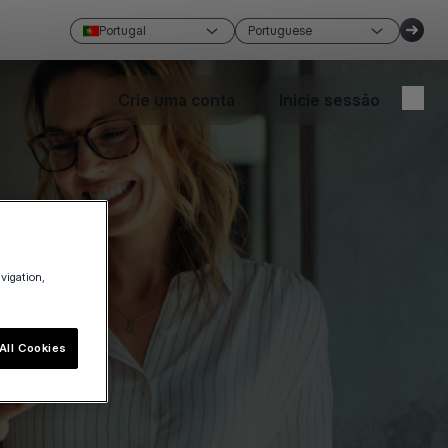
Portugal
Portuguese
Crie uma conta
Inicie sessão
avigation,
All Cookies