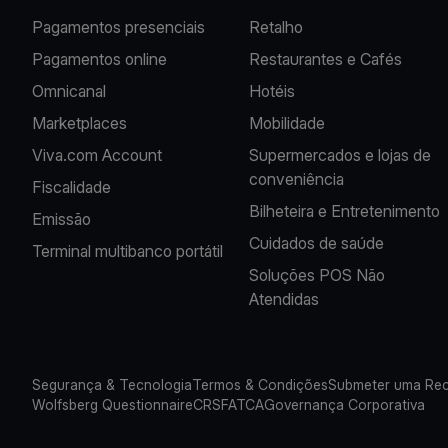
Pagamentos presenciais
Retalho
Pagamentos online
Restaurantes e Cafés
Omnicanal
Hotéis
Marketplaces
Mobilidade
Viva.com Account
Supermercados e lojas de
conveniência
Fiscalidade
Bilheteira e Entretenimento
Emissão
Cuidados de saúde
Terminal multibanco portátil
Soluções POS Não
Atendidas
Segurança & Tecnologia
Termos & Condições
Submeter uma Re
Wolfsberg Questionnaire
CRS
FATCA
Governança Corporativa