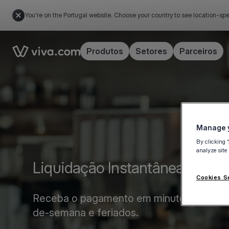
You're on the Portugal website. Choose your country to see location-spe
Link to the homepage
Produtos
Setores
Parceiros
Manage y
By clicking 
analyze site
Liquidação Instantânea
Cookies S
Receba o pagamento em minutos, 365 dia
de-semana e feriados.