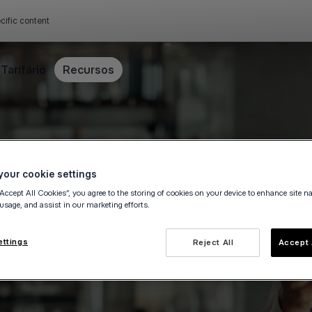
cific content
Tarifário
Recursos
our cookie settings
“Accept All Cookies”, you agree to the storing of cookies on your device to enhance site n
 usage, and assist in our marketing efforts.
ettings
Reject All
Accept 
s por ano, mesmo aos fins-