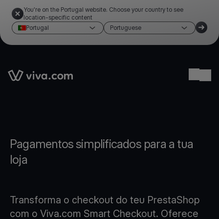
You're on the Portugal website. Choose your country to see
location-specific content
Portugal
Portuguese
Link to the homepage
Ope
Pagamentos simplificados para a tua
loja
Transforma o checkout do teu PrestaShop
com o Viva.com Smart Checkout. Oferece