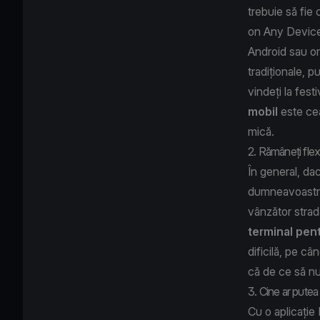
trebuie să fie 
on Any Device
Android sau or
tradiționale, p
vindeți la fest
mobil
este cea
mică.
2. Rămâneți flexib
În general, da
dumneavoastră p
vânzător strad
terminal pent
dificilă, pe câ
că de ce să nu 
3. Cine ar putea
Cu o aplicație