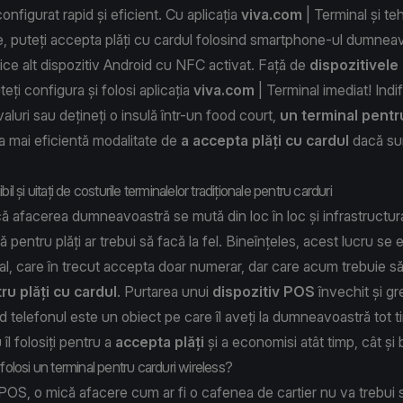
configurat rapid și eficient. Cu aplicația
viva.com
| Terminal și t
, puteți accepta plăți cu cardul folosind smartphone-ul dumnea
ice alt dispozitiv Android cu NFC activat. Față de
dispozitivel
uteți configura și folosi aplicația
viva.com
| Terminal imediat! Indi
ivaluri sau dețineți o insulă într-un food court,
un terminal pentr
 mai eficientă modalitate de
a accepta plăți cu cardul
dacă sun
il și uitați de costurile terminalelor tradiționale pentru carduri
că afacerea dumneavoastră se mută din loc în loc și infrastructur
entru plăți ar trebui să facă la fel. Bineînțeles, acest lucru se e
al, care în trecut accepta doar numerar, dar care acum trebuie s
ru plăți cu cardul
. Purtarea unui
dispozitiv POS
învechit și gr
nd telefonul este un obiect pe care îl aveți la dumneavoastră tot t
îl folosiți pentru a
accepta plăți
și a economisi atât timp, cât 
 folosi un terminal pentru carduri wireless?
 POS, o mică afacere cum ar fi o cafenea de cartier nu va trebui 