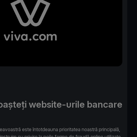
așteți website-urile bancare
avoastră este întotdeauna prioritatea noastră principală,
instruim cu privire la noile forme de fraudă online utilizate