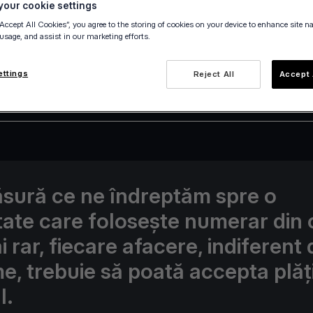
our cookie settings
“Accept All Cookies”, you agree to the storing of cookies on your device to enhance site n
 usage, and assist in our marketing efforts.
ettings
Reject All
Accept 
21 April 2022
sură ce ne îndreptăm spre o
tate care folosește numerar din 
 rar, fiecare afacere, indiferent 
e, trebuie să poată accepta plăț
l.