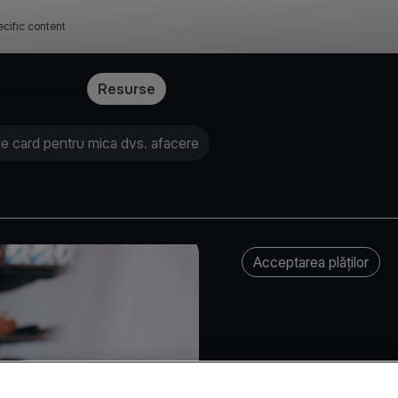
cific content
Comisioane
Resurse
le card pentru mica dvs. afacere
Acceptarea plăților