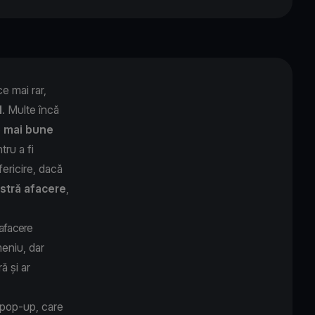
e mai rar,
l
. Multe încă
e mai bune
ru a fi
ericire, dacă
stră afacere
,
 afacere
meniu, dar
ă și ar
 pop-up, care