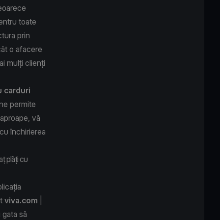
deoarece
pentru toate
ctura prin
cât o afacere
i mulți clienți
u carduri
ine permite
e aproape, vă
cu închirierea
ț plăți cu
licația
nt
viva.com
|
i gata să