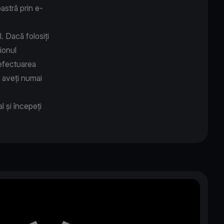
oastră prin e-
. Dacă folosiți
ionul
 efectuarea
e aveți numai
l și începeți