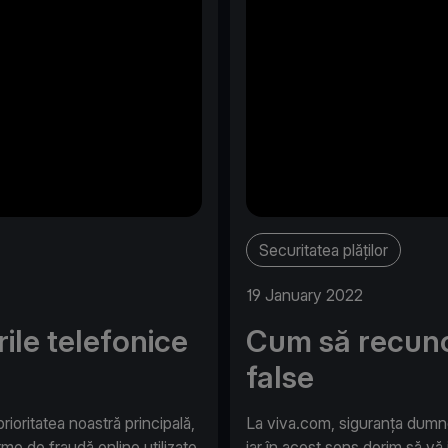
Securitatea plăților
19 January 2022
ile telefonice
Cum să recuno
false
oritatea noastră principală,
La viva.com, siguranța dumne
orme de fraudă online utilizate
iar în acest sens dorim să vă 