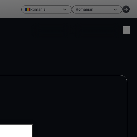
Romania
Romanian
Creare cont
Autentificați-vă