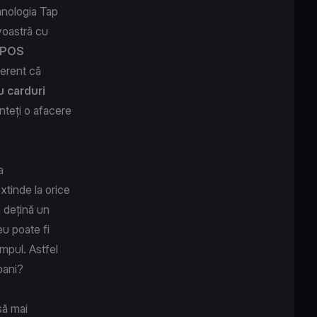
ehnologia Tap
voastră cu
e POS
ferent că
u carduri
teți o afacere
a
xtinde la orice
ă dețină un
eu poate fi
impul. Astfel
și bani?
să mai