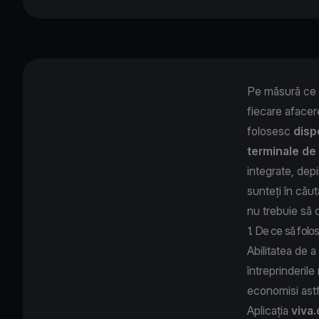
Pe măsură ce n
fiecare afacer
folosesc
disp
terminale de 
integrate, dep
sunteți în cău
nu trebuie să
1. De ce să folo
Abilitatea de a
întreprinderile
economisi astf
Aplicația
viva