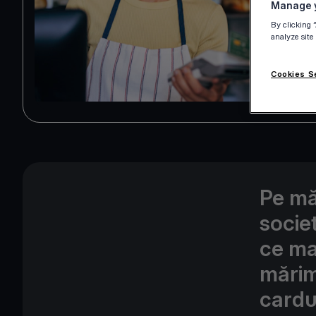
Manage y
By clicking 
analyze site
Cookies S
Pe mă
socie
ce mai
mărim
cardu