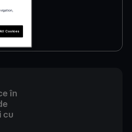
avigation,
All Cookies
ce în
de
i cu