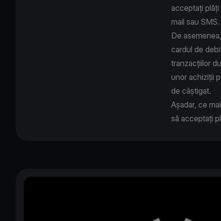
acceptați plăți
mail sau SMS
De asemenea, p
cardul de debit
tranzacțiilor 
unor achiziții 
de câștigat.
Așadar, ce mai
să acceptați p