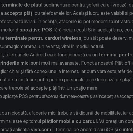
n
terminale de plată
suplimentare pentru șoferii care livrează, 
ea
accepta plăți
cu telefoanele lor. Același lucru este valabil și 
efectuează livrări. În esență, afacerile își pot moderniza infrastru
 multor
dispozitive POS
fără niciun cost! Și în același timp, cu 
lte
terminale pentru carduri wireless
, cu atât poate deservi ma
 supraaglomerarea, un avantaj vital în mediul actual.
ât, telefoanele Android care funcționează ca un
terminal pentr
rinderile mici
sunt mult mai avansate. Funcția noastră Plăți offl
ilor chiar și fără conexiune la internet. Iar cum vara este atât d
cât de folositoare pot fi pentru personalul care lucrează pe plajă 
 care trebuie să accepte plăți într-un spațiu mare.
 o aplicație POS pentru afacerea dumneavoastră și să începeți să accepta
a niciodată, afacerile mici trebuie să dipună de mobilitate, iar ap
rminal este epitomul
plăților mobile cu cardul
. Vă creați un co
ărcați aplicația
viva.com
| Terminal pe
Android
sau
iOS
și sunteț