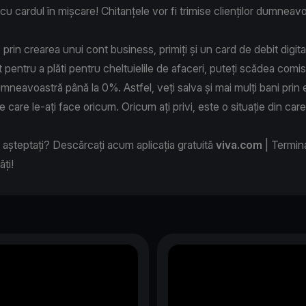
 cu cardul în mișcare! Chitanțele vor fi trimise clienților dumneav
.
rin crearea unui cont business, primiți și un card de debit digital
 pentru a plăti pentru cheltuielile de afaceri, puteți scădea comis
dumneavoastră până la 0%. Astfel, veți salva și mai mulți bani prin
pe care le-ați face oricum. Oricum ați privi, este o situație din car
 așteptați? Descărcați acum aplicația gratuită
viva.com
| Termina
lăți!