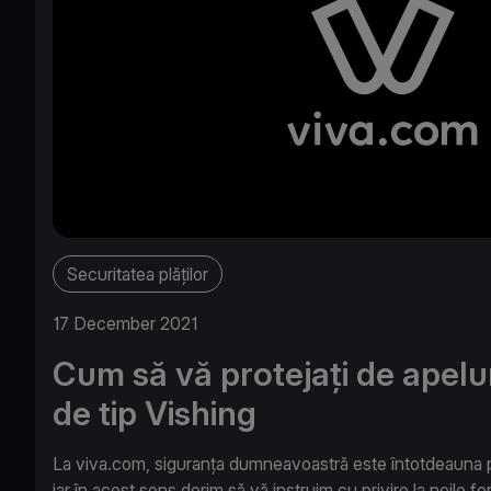
Securitatea plăților
17 December 2021
Cum să vă protejați de apelur
de tip Vishing
La viva.com, siguranța dumneavoastră este întotdeauna pri
iar în acest sens dorim să vă instruim cu privire la noile f