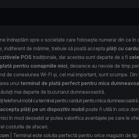
e îndreptăm spre o societate care folosește numerar din ce în c
e, indiferent de mărime, trebuie să poată accepta
plăți cu cardu
ozitivele POS
tradiționale, dar acestea sunt departe de a fi
cel
plată pentru comapniile mici
, deoarece au nevoie de timp pent
ind de conexiunea Wi-Fi și, cel mai important, sunt scumpe. Din f
tarea unui
terminal de plată perfect pentru mica dumneavoa
 căutați mai departe de buzunarul dumneavoastră.
siți telefonul mobil ca terminal pentru carduri pentru mica dumneavoastră
accepta plăți pe un dispozitiv mobil
poate fi utilă în orice do
 mici în mod deosebit ar putea valorifica avantajele pe care le ofer
el costurile de afaceri.
.com
| Terminal
este soluția perfectă pentru orice magazin de tip