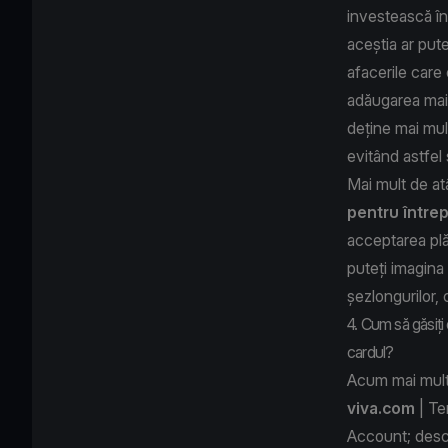
investească î
aceștia ar put
afacerile care 
adăugarea mai
deține mai mu
evitând astfel
Mai mult de at
pentru întrep
acceptarea plăț
puteți imagina 
șezlongurilor,
4. Cum să găsiți
cardul?
Acum mai mult c
viva.com
| Te
Account
; desc