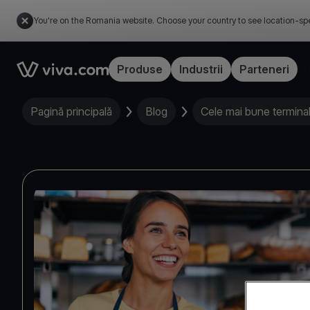
You're on the Romania website. Choose your country to see location-spe
Link to the homepage
Produse
Industrii
Parteneri
Pagină principală
Blog
Cele mai bune termina