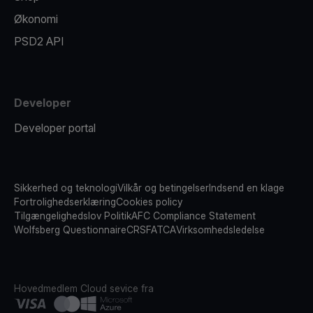
Økonomi
PSD2 API
Developer
Developer portal
Sikkerhed og teknologi
Vilkår og betingelser
Indsend en klage
Fortrolighedserklæring
Cookies policy
Tilgængelighedslov Politik
AFC Compliance Statement
Wolfsberg Questionnaire
CRS
FATCA
Virksomhedsledelse
Hovedmedlem
Cloud sevice fra