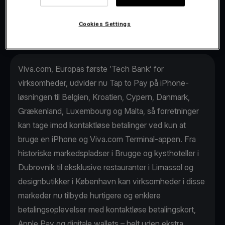
Terminal-app.
Cookies Settings
Viva.com, Europas første ’Tech Bank’ for
virksomheder, udvider nu Tap to Pay på iPhone-
løsningen til Belgien, Kroatien, Cypern, Danmark,
Grækenland, Luxembourg og Malta, så forretninger
kan tage imod kontaktløse betalinger ved kun at
bruge en iPhone og Viva.com Terminal-appen. Fra
historiske markedspladser i Brugge og kysthoteller i
Dubrovnik til eksklusive restauranter i Limassol og
designbutikker i København kan virksomheder i disse
markeder nu tilbyde hurtigere og enklere
betalingsoplevelser med kontaktløse betalingskort,
Apple Pay og digitale wallets – helt uden ekstra