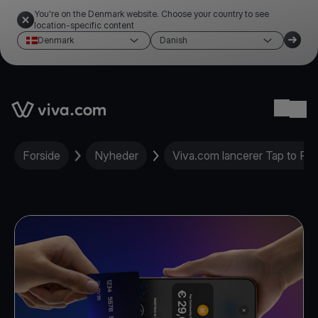
You're on the Denmark website. Choose your country to see
location-specific content
Denmark
Danish
Link to the homepage
Ope
Forside
Nyheder
Viva.com lancerer Tap to Pa