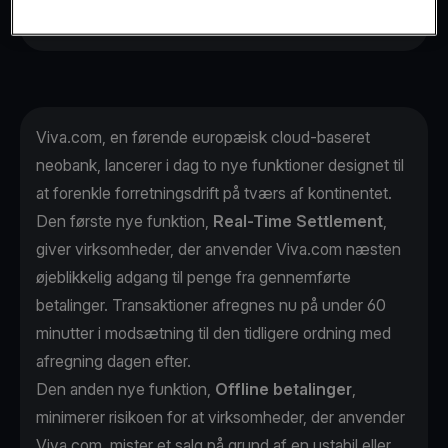
på grund af netværksafbrydelser.
Viva.com, en førende europæisk cloud-baseret
neobank, lancerer i dag to nye funktioner designet til
at forenkle forretningsdrift på tværs af kontinentet.
Den første nye funktion,
Real-Time Settlement
,
giver virksomheder, der anvender Viva.com næsten
øjeblikkelig adgang til penge fra gennemførte
betalinger. Transaktioner afregnes nu på under 60
minutter i modsætning til den tidligere ordning med
afregning dagen efter.
Den anden nye funktion,
Offline betalinger
,
minimerer risikoen for at virksomheder, der anvender
Viva.com, mister et salg på grund af en ustabil eller