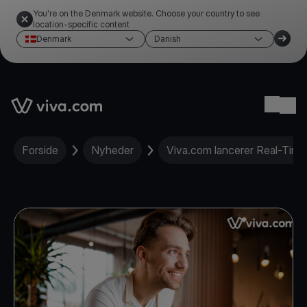
You're on the Denmark website. Choose your country to see
location-specific content
Denmark
Danish
Link to the homepage
Ope
Forside
Nyheder
Viva.com lancerer Real-Time 