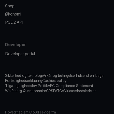
Shop
Økonomi
PSD2 API
Developer
Developer portal
Sikkerhed og teknologi
Vilkår og betingelser
Indsend en klage
Fortrolighedserklæring
Cookies policy
Tilgængelighedslov Politik
AFC Compliance Statement
Wolfsberg Questionnaire
CRS
FATCA
Virksomhedsledelse
Hovedmedlem
Cloud sevice fra