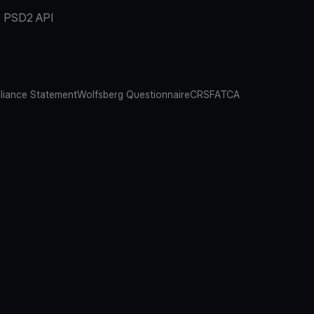
PSD2 API
iance Statement
Wolfsberg Questionnaire
CRS
FATCA