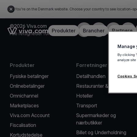
You're on the Denmark website. Choose your country to see location-sp
©2026 Viva.com
Facebook
X
LinkedIn
Insta
Link to the homepage
Produkter
Brancher
Partnere
Alle rettigheder forbeholdes
Manage y
By clicking 
analyze site
Produkter
Forretninger vi hjælper
Fysiske betalinger
Detailhandlen
Cookies S
Onlinebetalinger
Restauranter & caféer
Omnichannel
Hoteller
Marketplaces
Transport
Viva.com Account
Supermarkeder og
nærbutikker
Fiscalisation
Billet og Underholdning
Kortudstedelse