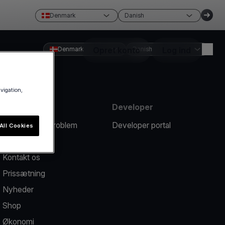
Denmark
Danish
Denmark
Opret konto
Danish
Log ind
avigation,
Ressourcer
Developer
Rapportér et problem
Developer portal
All Cookies
Hjælpecenter
Kontakt os
Prissætning
Nyheder
Shop
Økonomi