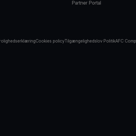
Partner Portal
rolighedserklæring
Cookies policy
Tilgængelighedslov Politik
AFC Compl