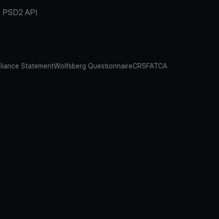
PSD2 API
iance Statement
Wolfsberg Questionnaire
CRS
FATCA