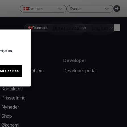
Denmark
Danish
Denmark
Opret konto
Danish
Log ind
avigation,
Ressourcer
Developer
Rapportér et problem
Developer portal
All Cookies
Hjælpecenter
Kontakt os
Prissætning
Nyheder
Shop
Økonomi