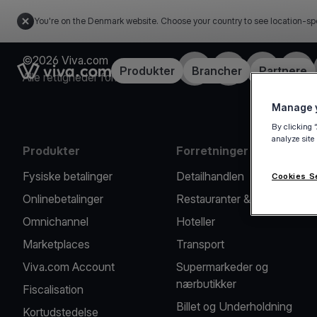
You're on the Denmark website. Choose your country to see location-sp
©2026 Viva.com
Facebook
X
LinkedIn
Insta
Link to the homepage
Produkter
Brancher
Partnere
Alle rettigheder forbeholdes
Manage y
By clicking 
analyze site
Produkter
Forretninger vi hjælper
Fysiske betalinger
Detailhandlen
Cookies S
Onlinebetalinger
Restauranter & caféer
Omnichannel
Hoteller
Marketplaces
Transport
Viva.com Account
Supermarkeder og
nærbutikker
Fiscalisation
Billet og Underholdning
Kortudstedelse