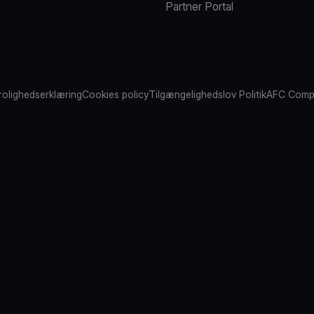
Partner Portal
rolighedserklæring
Cookies policy
Tilgængelighedslov Politik
AFC Compl