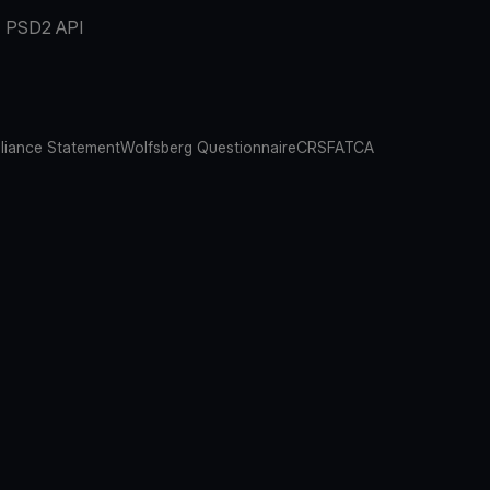
PSD2 API
iance Statement
Wolfsberg Questionnaire
CRS
FATCA