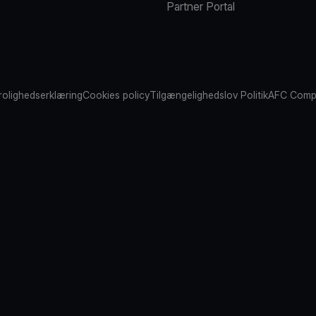
Partner Portal
rolighedserklæring
Cookies policy
Tilgængelighedslov Politik
AFC Compl