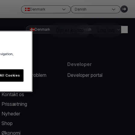
Denmark
Danish
Denmark
Opret konto
Danish
Log ind
avigation,
Ressourcer
Developer
Rapportér et problem
Developer portal
All Cookies
Hjælpecenter
Kontakt os
Prissætning
Nyheder
Shop
Økonomi