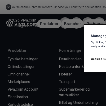
You're on the Denmark website. Choose your country to see location-sp
©2026 Viva.com
Facebook
X
LinkedIn
Insta
Link to the homepage
Produkter
Brancher
Partnere
Alle rettigheder forbeholdes
Manage y
By clicking 
analyze site
Produkter
Forretninger vi hjælper
Fysiske betalinger
Detailhandlen
Cookies S
Onlinebetalinger
Restauranter & caféer
Omnichannel
Hoteller
Marketplaces
Transport
Viva.com Account
Supermarkeder og
nærbutikker
Fiscalisation
Billet og Underholdning
Kortudstedelse