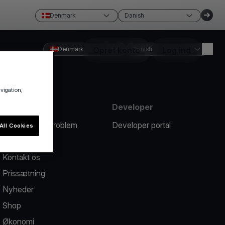
Denmark
Danish
Denmark
Opret konto
Danish
Log ind
avigation,
Ressourcer
Developer
Rapportér et problem
Developer portal
All Cookies
Hjælpecenter
Kontakt os
Prissætning
Nyheder
Shop
Økonomi