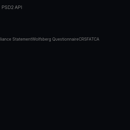
PSD2 API
iance Statement
Wolfsberg Questionnaire
CRS
FATCA