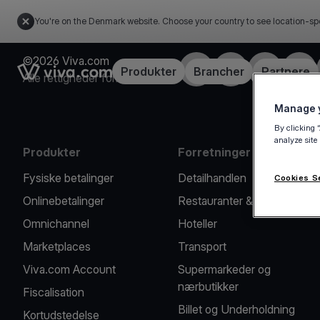
You're on the Denmark website. Choose your country to see location-sp
©2026 Viva.com
Facebook
X
LinkedIn
Insta
Link to the homepage
Produkter
Brancher
Partnere
Alle rettigheder forbeholdes
Manage y
By clicking 
analyze site
Produkter
Forretninger vi hjælper
Fysiske betalinger
Detailhandlen
Cookies S
Onlinebetalinger
Restauranter & caféer
Omnichannel
Hoteller
Marketplaces
Transport
Viva.com Account
Supermarkeder og
nærbutikker
Fiscalisation
Billet og Underholdning
Kortudstedelse