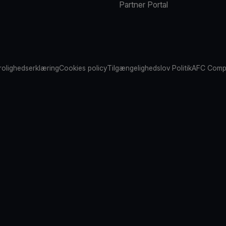
Partner Portal
rolighedserklæring
Cookies policy
Tilgængelighedslov Politik
AFC Compl