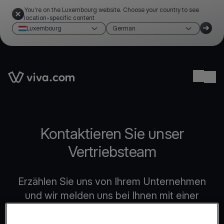
You're on the Luxembourg website. Choose your country to see
location-specific content
Luxembourg
German
Link to the homepage
Ope
Kontaktieren Sie unser
Vertriebsteam
Erzählen Sie uns von Ihrem Unternehmen
und wir melden uns bei Ihnen mit einer
maßgeschneiderten Lösung, die Ihren
Anforderungen entspricht.