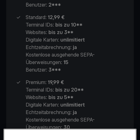
Benutzer:
2***
✓
Standard:
12,99 €
Terminal IDs:
bis zu 10**
Websites:
bis zu 3**
Digitale Karten:
unlimitiert
Echtzeitabrechnung:
ja
Kostenlose ausgehende SEPA-
Überweisungen:
15
Benutzer:
3***
✓
Premium:
19,99
€
Terminal IDs:
bis zu 20**
Websites:
bis zu 5**
Digitale Karten:
unlimitiert
Echtzeitabrechnung:
ja
Kostenlose ausgehende SEPA-
Überweisungen:
30
Benutzer:
5***