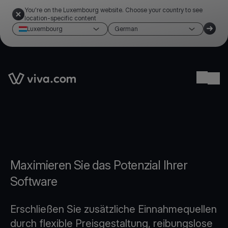
You're on the Luxembourg website. Choose your country to see
location-specific content
Luxembourg
German
Link to the homepage
Ope
Maximieren Sie das Potenzial Ihrer
Software
Erschließen Sie zusätzliche Einnahmequellen
durch flexible Preisgestaltung, reibungslose