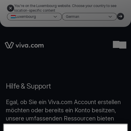
You're on the Luxembourg website. Choose your country to see
location-specific content
Luxembourg
German
Link to the homepage
Ope
Hilfe & Support
Egal, ob Sie ein Viva.com Account erstellen
möchten oder bereits ein Konto besitzen,
unsere umfassenden Ressourcen bieten
Ihnen alle Antworten, die Sie benötigen. Von