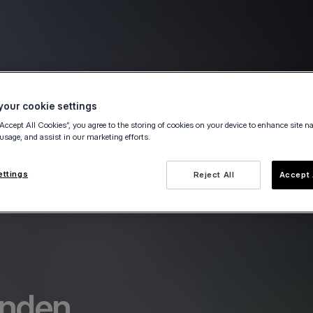
our cookie settings
“Accept All Cookies”, you agree to the storing of cookies on your device to enhance site n
 usage, and assist in our marketing efforts.
ettings
Reject All
Accept 
unden