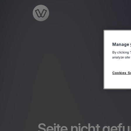
Go to the homepage
Manage y
By clicking 
analyze site
Cookies S
Seite nicht gef