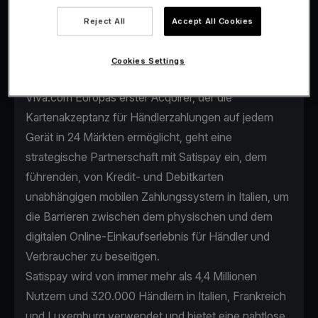
bieten.
Reject All
Accept All Cookies
Cookies Settings
Viva.com Europas erster Acquirer, der die
Kartenakzeptanz für Händlerzahlungen auf jedem
Gerät in 24 Märkten ermöglicht, geht eine
strategische Partnerschaft mit Satispay ein, dem
führenden, von Kredit- und Debitkarten
unabhängigen mobilen Zahlungssystem in Italien, um
die Barrieren zwischen dem physischen und dem
digitalen Online-Einkaufserlebnis für Händler und
Verbraucher zu beseitigen.
Satispay wird von immer mehr als 4,4 Millionen
Nutzern und 320.000 Händlern in Italien, Frankreich
und Luxemburg verwendet und bietet eine nahtlose