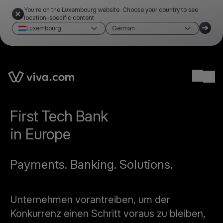
You're on the Luxembourg website. Choose your country to see
location-specific content
Luxembourg
German
Ope
First Tech Bank
in Europe
Payments. Banking. Solutions.
Unternehmen vorantreiben, um der
Konkurrenz einen Schritt voraus zu bleiben,