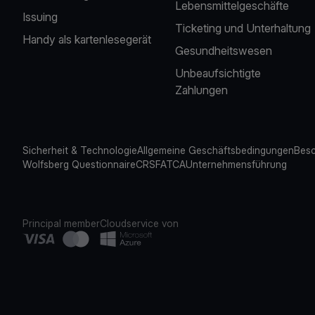
Lebensmittelgeschäfte
Issuing
Ticketing und Unterhaltung
Handy als kartenlesegerät
Gesundheitswesen
Unbeaufsichtigte
Zahlungen
Sicherheit & Technologie
Allgemeine Geschäftsbedingungen
Besc
Wolfsberg Questionnaire
CRS
FATCA
Unternehmensführung
Principal member
Cloudservice von