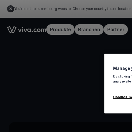
You're on the Luxembourg website. Choose your country to see location
Link to the homepage
Produkte
Branchen
Partner
Manage y
By clicking 
analyze site
Cookies S