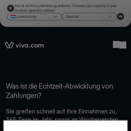
You're on the Luxembourg website. Choose your country to see
location-specific content
Luxembourg
German
Link to the homepage
Ope
Was ist die Echtzeit-Abwicklung von
Zahlungen?
Sie greifen schnell auf Ihre Einnahmen zu,
365 Tage im Jahr, sogar an Wochenenden
und Feiertagen. Dank dieser Lösung sind Sie