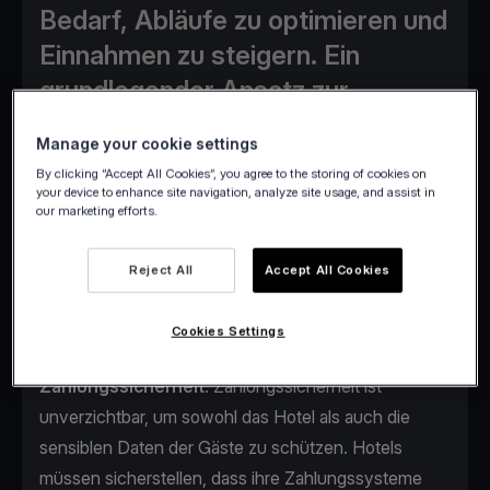
Bedarf, Abläufe zu optimieren und
Einnahmen zu steigern. Ein
grundlegender Ansatz zur
Erreichung dieser Ziele ist die
Manage your cookie settings
Verbesserung der Systeme zur
By clicking “Accept All Cookies”, you agree to the storing of cookies on
Hotelzahlungsabwicklung.
your device to enhance site navigation, analyze site usage, and assist in
our marketing efforts.
Reject All
Accept All Cookies
Welche Faktoren sollten Sie bei der
Cookies Settings
Zahlungsabwicklung in Ihrem Hotel berücksichtigen?
Zahlungssicherheit
: Zahlungssicherheit ist
unverzichtbar, um sowohl das Hotel als auch die
sensiblen Daten der Gäste zu schützen. Hotels
müssen sicherstellen, dass ihre Zahlungssysteme