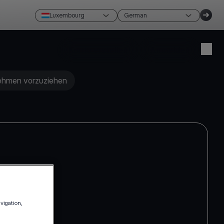
Luxembourg
German
Konto erstellen
Anmelden
rnehmen vorzuziehen
avigation,