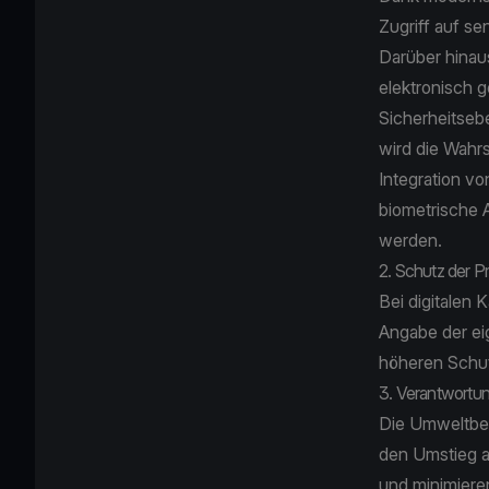
Zugriff auf se
Darüber hinaus
elektronisch g
Sicherheitseb
wird die Wahrs
Integration vo
biometrische 
werden.
2. Schutz der P
Bei digitalen 
Angabe der eig
höheren Schut
3. Verantwortun
Die Umweltbel
den Umstieg au
und minimieren