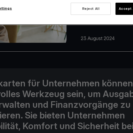
ettings
Reject All
Accept 
23 August 2024
karten für Unternehmen können
olles Werkzeug sein, um Ausga
rwalten und Finanzvorgänge zu
ieren. Sie bieten Unternehmen
ilität, Komfort und Sicherheit be