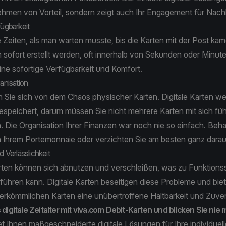
ehmen von Vorteil, sondern zeigt auch Ihr Engagement für Nachh
fügbarkeit
e Zeiten, als man warten musste, bis die Karten mit der Post kam
 sofort erstellt werden, oft innerhalb von Sekunden oder Minut
ine sofortige Verfügbarkeit und Komfort.
ganisation
 Sie sich von dem Chaos physischer Karten. Digitale Karten w
gespeichert, darum müssen Sie nicht mehrere Karten mit sich fü
n. Die Organisation Ihrer Finanzen war noch nie so einfach. Beha
n Ihrem Portemonnaie oder verzichten Sie am besten ganz dara
d Verlässlichkeit
ten können sich abnutzen und verschleißen, was zu Funktions
führen kann. Digitale Karten beseitigen diese Probleme und bie
herkömmlichen Karten eine unübertroffene Haltbarkeit und Zuver
s digitale Zeitalter mit viva.com Debit-Karten und blicken Sie nie
t Ihnen maßgeschneiderte digitale Lösungen für Ihre individuel