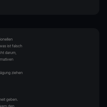
ionellen
was ist falsch
cht darum,
ernativen
rwägung ziehen
heit geben.
kern den