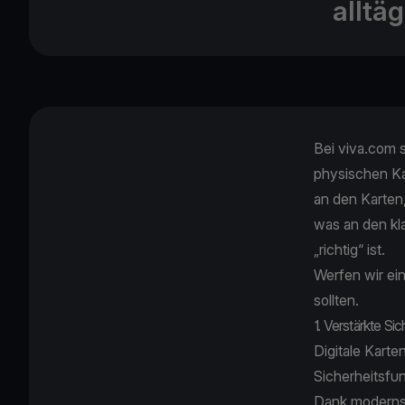
alltä
Bei viva.com si
physischen Kar
an den Karten,
was an den kla
„richtig“ ist.
Werfen wir ein
sollten.
1. Verstärkte S
Digitale Karte
Sicherheitsfun
Dank modernst