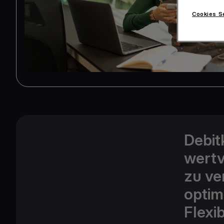
Cookies S
Debit
wertv
zu ve
optim
Flexib