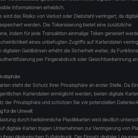
nsible Informationen erheblich.
 wird das Risiko von Verlust oder Diebstahl verringert, da digita
espeichert werden. Die Tokenisierung bietet eine zusätzliche
ene, indem für jede Transaktion einmalige Token generiert wer
cheinlichkeit eines unbefugten Zugriffs auf Kartendaten verring
n digitalen Geldbörsen erhöht die Sicherheit weiter, da Funktion
Authentifizierung per Fingerabdruck oder Gesichtserkennung a
rivatsphäre
Karten steht der Schutz Ihrer Privatsphäre an erster Stelle. Da E
entlichen Kartendaten ermöglicht werden, bieten digitale Karte
z der Privatsphäre und schützen Sie vor potenziellen Datenle
g für die Umwelt
astung durch herkömmliche Plastikkarten wird deutlich untersc
f digitale Karten tragen Unternehmen zur Verringerung von Plas
 ihren ökologischen Fußabdruck. Der Einsatz digitaler Lösungen