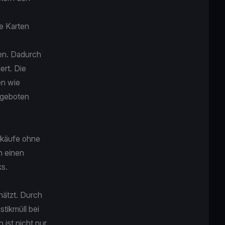
le Karten
den. Dadurch
ert. Die
en wie
ngeboten
inkäufe ohne
n einen
cks.
hätzt. Durch
tikmüll bei
 ist nicht nur