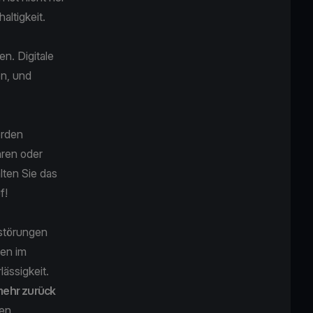
altigkeit.
en. Digitale
en, und
erden
hren oder
lten Sie das
uf!
störungen
ten im
lässigkeit.
 mehr zurück
len