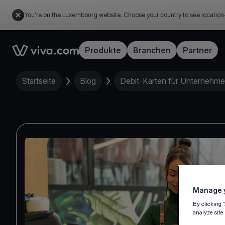
You're on the Luxembourg website. Choose your country to see location
Link to the homepage
Produkte
Branchen
Partner
Startseite
Blog
Debit-Karten für Unternehmen
Manage y
By clicking 
analyze site