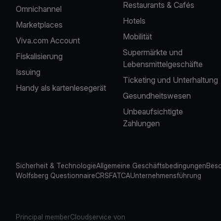
Restaurants & Cafés
Omnichannel
Hotels
Marketplaces
Mobilität
Viva.com Account
Supermärkte und
Fiskalisierung
Lebensmittelgeschäfte
Issuing
Ticketing und Unterhaltung
Handy als kartenlesegerät
Gesundheitswesen
Unbeaufsichtigte
Zahlungen
Sicherheit & Technologie
Allgemeine Geschäftsbedingungen
Besc
Wolfsberg Questionnaire
CRS
FATCA
Unternehmensführung
Principal member
Cloudservice von