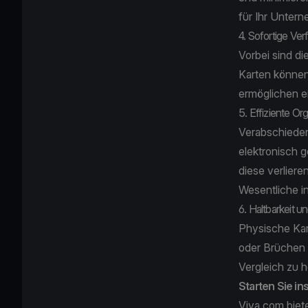
für Ihr Untern
4. Sofortige Ver
Vorbei sind di
Karten können
ermöglichen e
5. Effiziente Or
Verabschieden
elektronisch 
diese verliere
Wesentliche i
6. Haltbarkeit un
Physische Kar
oder Brüchen 
Vergleich zu 
Starten Sie in
Viva.com biete