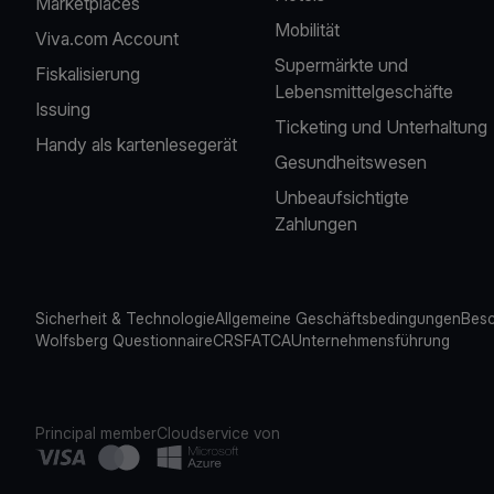
Marketplaces
Mobilität
Viva.com Account
Supermärkte und
Fiskalisierung
Lebensmittelgeschäfte
Issuing
Ticketing und Unterhaltung
Handy als kartenlesegerät
Gesundheitswesen
Unbeaufsichtigte
Zahlungen
Sicherheit & Technologie
Allgemeine Geschäftsbedingungen
Besc
Wolfsberg Questionnaire
CRS
FATCA
Unternehmensführung
Principal member
Cloudservice von