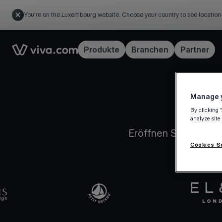
You're on the Luxembourg website. Choose your country to see location
Link to the homepage
Produkte
Branchen
Partner
Manage y
By clicking 
analyze site
Eröffnen Sie Ihr Viv
Cookies S