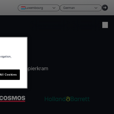
Luxembourg
German
Konto erstellen
Anmelden
avigation,
ital, kein Papierkram
All Cookies