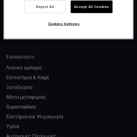
Viva.com Account
Reject All
Accept All Cookies
Έκδοση καρτών
Φοροσήμανση
Cookies Settings
Credit card reader for phone
Εφαρμογές
Λιανικό εμπόριο
Εστιατόρια & Καφέ
Ξενοδοχεία
Μέσα μεταφοράς
Supermarkets
Εισιτήρια και Ψυχαγωγία
Υγεία
Αυτόνομες Πληρωμές