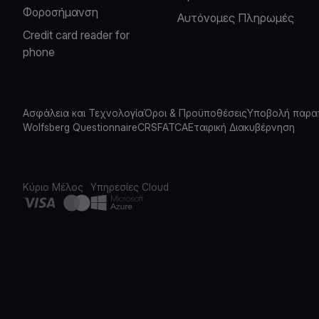
Φοροσήμανση
Αυτόνομες Πληρωμές
Credit card reader for
phone
Ασφάλεια και Τεχνολογία
Όροι & Προϋποθέσεις
Υποβολή παρα
Wolfsberg Questionnaire
CRS
FATCA
Εταιρική Διακυβέρνηση
Κύριο Μέλος
Υπηρεσίες Cloud