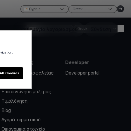
Cyprus
Greek
Δημιουργία λογαριασμού
Cyprus
Greek
Σύνδεση
avigation,
Πληροφορίες
Developer
Περιστατικό ασφαλείας
Developer portal
All Cookies
Help center
Επικοινώνησε μαζί μας
Τιμολόγηση
Blog
Αγορά τερματικού
Οικονομικά στοιχεία