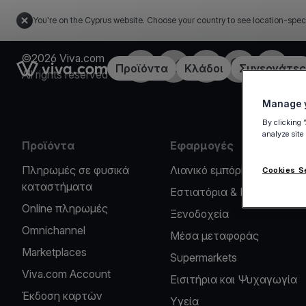
You're on the Cyprus website. Choose your country to see location-spec
©2026 Viva.com
Facebook
X
LinkedIn
Instagram
YouTub
Link to the homepage
Προϊόντα
Κλάδοι
Συνεργάτες
All rights reserved
Manage y
By clicking 
analyze site
Προϊόντα
Εφαρμογές
Πληρωμές σε φυσικά
Λιανικό εμπόριο
Cookies S
καταστήματα
Εστιατόρια & Καφέ
Online πληρωμές
Ξενοδοχεία
Omnichannel
Μέσα μεταφοράς
Marketplaces
Supermarkets
Viva.com Account
Εισιτήρια και Ψυχαγωγία
Έκδοση καρτών
Υγεία