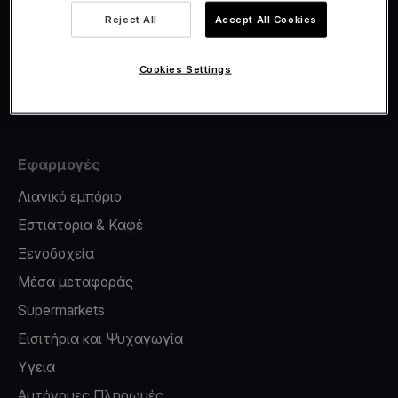
Viva.com Account
Reject All
Accept All Cookies
Έκδοση καρτών
Φοροσήμανση
Cookies Settings
Credit card reader for phone
Εφαρμογές
Λιανικό εμπόριο
Εστιατόρια & Καφέ
Ξενοδοχεία
Μέσα μεταφοράς
Supermarkets
Εισιτήρια και Ψυχαγωγία
Υγεία
Αυτόνομες Πληρωμές