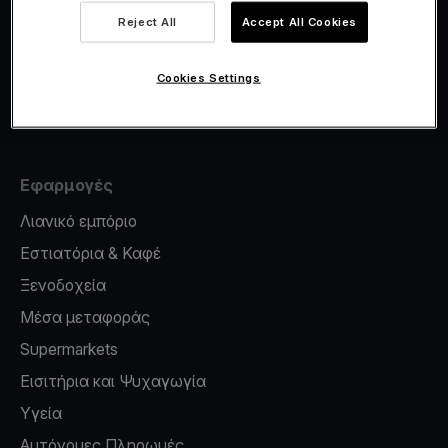
Viva.com Account
Reject All
Accept All Cookies
Έκδοση καρτών
Φοροσήμανση
Cookies Settings
Credit card reader for phone
Εφαρμογές
Λιανικό εμπόριο
Εστιατόρια & Καφέ
Ξενοδοχεία
Μέσα μεταφοράς
Supermarkets
Εισιτήρια και Ψυχαγωγία
Υγεία
Αυτόνομες Πληρωμές