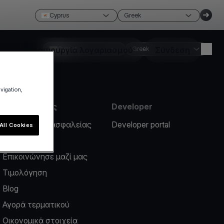
Cyprus
Greek
Δημιουργία λογαριασμού
Cyprus
Greek
Σύνδεση
avigation,
Πληροφορίες
Developer
Περιστατικό ασφαλείας
Developer portal
All Cookies
Help center
Επικοινώνησε μαζί μας
Τιμολόγηση
Blog
Αγορά τερματικού
Οικονομικά στοιχεία