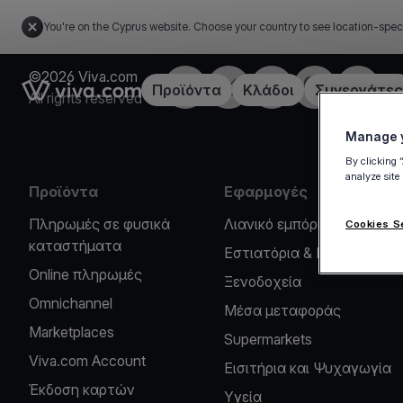
You're on the Cyprus website. Choose your country to see location-spec
©2026 Viva.com
Facebook
X
LinkedIn
Instagram
YouTub
Link to the homepage
Προϊόντα
Κλάδοι
Συνεργάτες
All rights reserved
Manage y
By clicking 
analyze site
Προϊόντα
Εφαρμογές
Πληρωμές σε φυσικά
Λιανικό εμπόριο
Cookies S
καταστήματα
Εστιατόρια & Καφέ
Online πληρωμές
Ξενοδοχεία
Omnichannel
Μέσα μεταφοράς
Marketplaces
Supermarkets
Viva.com Account
Εισιτήρια και Ψυχαγωγία
Έκδοση καρτών
Υγεία