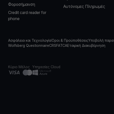
Φοροσήμανση
Αυτόνομες Πληρωμές
Credit card reader for
phone
Ασφάλεια και Τεχνολογία
Όροι & Προϋποθέσεις
Υποβολή παρα
Wolfsberg Questionnaire
CRS
FATCA
Εταιρική Διακυβέρνηση
Κύριο Μέλος
Υπηρεσίες Cloud