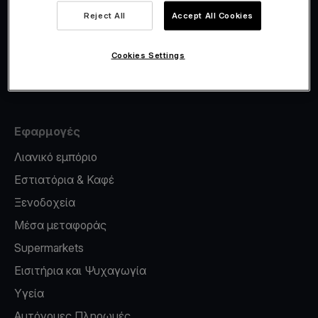
Viva.com Account
Reject All
Accept All Cookies
Έκδοση καρτών
Φοροσήμανση
Cookies Settings
Credit card reader for phone
Εφαρμογές
Λιανικό εμπόριο
Εστιατόρια & Καφέ
Ξενοδοχεία
Μέσα μεταφοράς
Supermarkets
Εισιτήρια και Ψυχαγωγία
Υγεία
Αυτόνομες Πληρωμές