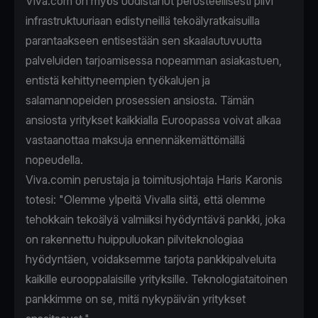
Viva.com on myös uudistanut perusteellisesti pilvi
infrastruktuuriaan edistyneillä tekoälyratkaisuilla
parantaakseen entisestään sen skaalautuvuutta
palveluiden tarjoamisessa nopeamman asiakastuen,
entistä kehittyneempien työkalujen ja
salamannopeiden prosessien ansiosta. Tämän
ansiosta yritykset kaikkialla Euroopassa voivat alkaa
vastaanottaa maksuja ennennäkemättömällä
nopeudella.
Viva.comin perustaja ja toimitusjohtaja Haris Karonis
totesi: "Olemme ylpeitä Vivalla siitä, että olemme
tehokkain tekoälyä valmiiksi hyödyntävä pankki, joka
on rakennettu huippuluokan pilviteknologiaa
hyödyntäen, voidaksemme tarjota pankkipalveluita
kaikille eurooppalaisille yrityksille. Teknologiataitoinen
pankkimme on se, mitä nykypäivän yritykset