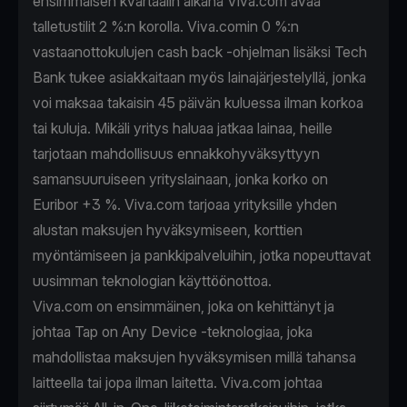
ensimmäisen kvartaalin aikana Viva.com avaa
talletustilit 2 %:n korolla. Viva.comin 0 %:n
vastaanottokulujen cash back -ohjelman lisäksi Tech
Bank tukee asiakkaitaan myös lainajärjestelyllä, jonka
voi maksaa takaisin 45 päivän kuluessa ilman korkoa
tai kuluja. Mikäli yritys haluaa jatkaa lainaa, heille
tarjotaan mahdollisuus ennakkohyväksyttyyn
samansuuruiseen yrityslainaan, jonka korko on
Euribor +3 %. Viva.com tarjoaa yrityksille yhden
alustan maksujen hyväksymiseen, korttien
myöntämiseen ja pankkipalveluihin, jotka nopeuttavat
uusimman teknologian käyttöönottoa.
Viva.com on ensimmäinen, joka on kehittänyt ja
johtaa Tap on Any Device -teknologiaa, joka
mahdollistaa maksujen hyväksymisen millä tahansa
laitteella tai jopa ilman laitetta. Viva.com johtaa