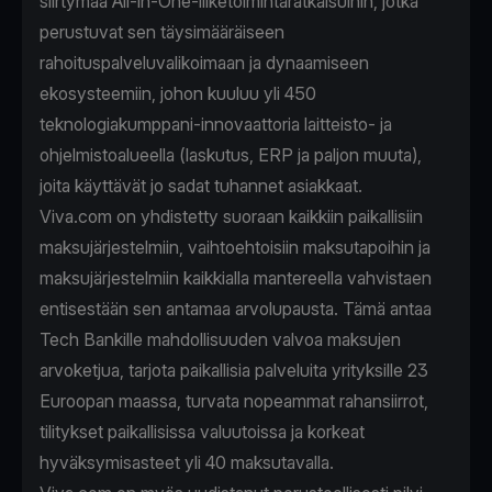
siirtymää All-in-One-liiketoimintaratkaisuihin, jotka
perustuvat sen täysimääräiseen
rahoituspalveluvalikoimaan ja dynaamiseen
ekosysteemiin, johon kuuluu yli 450
teknologiakumppani-innovaattoria laitteisto- ja
ohjelmistoalueella (laskutus, ERP ja paljon muuta),
joita käyttävät jo sadat tuhannet asiakkaat.
Viva.com on yhdistetty suoraan kaikkiin paikallisiin
maksujärjestelmiin, vaihtoehtoisiin maksutapoihin ja
maksujärjestelmiin kaikkialla mantereella vahvistaen
entisestään sen antamaa arvolupausta. Tämä antaa
Tech Bankille mahdollisuuden valvoa maksujen
arvoketjua, tarjota paikallisia palveluita yrityksille 23
Euroopan maassa, turvata nopeammat rahansiirrot,
tilitykset paikallisissa valuutoissa ja korkeat
hyväksymisasteet yli 40 maksutavalla.