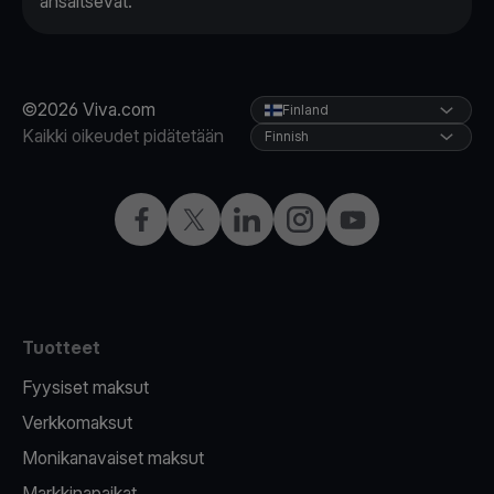
ansaitsevat."
©2026 Viva.com
Finland
Kaikki oikeudet pidätetään
Finnish
Facebook
X
LinkedIn
Instagram
YouTube
Tuotteet
Fyysiset maksut
Verkkomaksut
Monikanavaiset maksut
Markkinapaikat