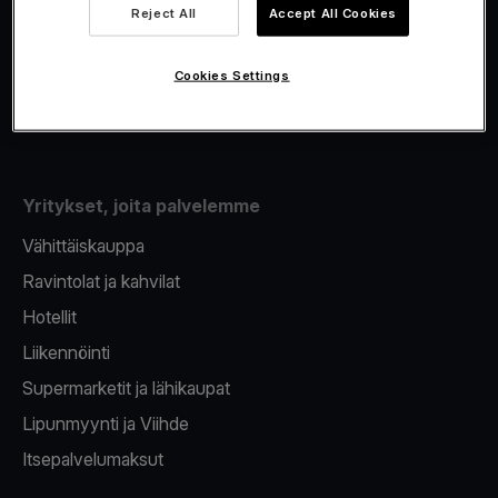
Viva.com Account
Reject All
Accept All Cookies
Fiskalisointi
Korttien myöntäminen
Cookies Settings
Maksupääte puhelimeen
Yritykset, joita palvelemme
Vähittäiskauppa
Ravintolat ja kahvilat
Hotellit
Liikennöinti
Supermarketit ja lähikaupat
Lipunmyynti ja Viihde
Itsepalvelumaksut