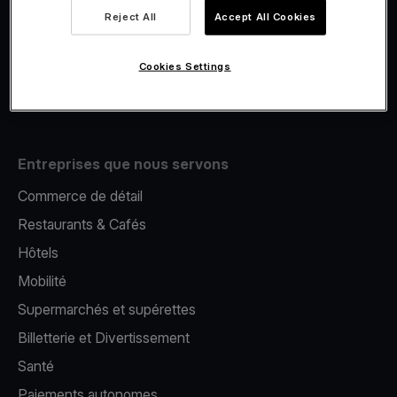
Viva.com Account
Reject All
Accept All Cookies
E-Reporting
Émission de cartes
Cookies Settings
Terminal de paiement mobile
Entreprises que nous servons
Commerce de détail
Restaurants & Cafés
Hôtels
Mobilité
Supermarchés et supérettes
Billetterie et Divertissement
Santé
Paiements autonomes