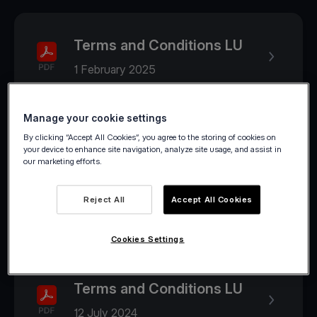
Terms and Conditions LU
1 February 2025
Manage your cookie settings
2024
By clicking “Accept All Cookies”, you agree to the storing of cookies on
your device to enhance site navigation, analyze site usage, and assist in
our marketing efforts.
Terms and Conditions LU
Reject All
Accept All Cookies
1 August 2024
Cookies Settings
Terms and Conditions LU
12 July 2024