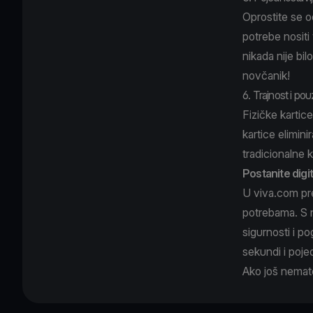
Oprostite se o
potrebe nositi 
nikada nije bil
novčanik!
6. Trajnost i po
Fizičke kartic
kartice elimin
tradicionalne k
Postanite digit
U viva.com pre
potrebama. S n
sigurnosti i po
sekundi i poje
Ako još nemate