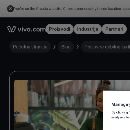
You're on the Croatia website. Choose your country to see location-spec
Link to the homepage
Proizvodi
Industrije
Partneri
Početna stranica
Blog
Poslovne debitne karti
Manage y
By clicking 
analyze site