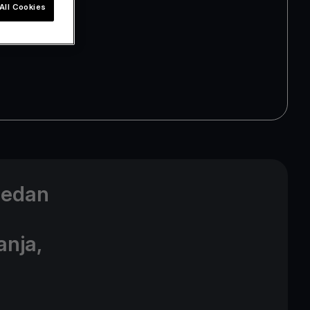
All Cookies
ijedan
anja,