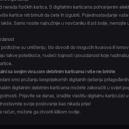
d nereda fizičkih kartica. S digitalnim karticama pohranjenim elek
više kartice niti brinuti da ćete ih izgubiti. Pojednostavljanje vaš
o lakše. Samo nosite najnužnije u novčaniku ili još bolje, nemojte 
uzdanost
e podložne su uništenju, što dovodi do mogućih kvarova ili lomova
iraju takve poteškoće, nudeći trajnost i pouzdanost koje nadmašu
artice.
alni sa svojim viva.com debitnim karticama i više ne brinite
dani smo pružanju besprijekornih digitalnih rješenja prilagođeni
ašim digitalnim debitnim karticama možete zakoračiti u svijet po
godnosti. Prijavite se danas, izradite vlastitu digitalnu karticu(e) 
dnostavnite svoje poslovanje kao nikada prije!
 račun, možete ga otvoriti klikom
ovdje
.