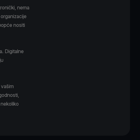
tronički, nema
e organizacije
uopće nositi
. Digitalne
ju
h vašim
godnosti,
u nekoliko