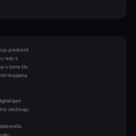
šuju prednosti
e u redu s
se o tome što
lnim kopijama.
igitalnijem
atno otežavaju
lektronički.
svaku