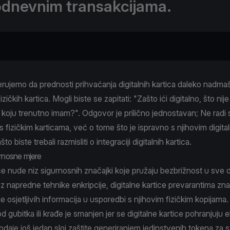
dnevnim transakcijama.
rujemo da prednosti prihvaćanja digitalnih kartica daleko nadma
izičkih kartica. Mogli biste se zapitati: "Zašto ići digitalno, što nij
koju trenutno imam?". Odgovor je prilično jednostavan; Ne radi 
s fizičkim karticama, već o tome što je ispravno s njihovim digita
o biste trebali razmisliti o integraciji digitalnih kartica.
urnosne mjere
ice nude niz sigurnosnih značajki koje pružaju bezbrižnost u sve d
z napredne tehnike enkripcije, digitalne kartice prevarantima zn
e osjetljivih informacija u usporedbi s njihovim fizičkim kopijama.
od gubitka ili krađe je smanjen jer se digitalne kartice pohranjuju e
odaje još jedan sloj zaštite generiranjem jedinstvenih tokena za 