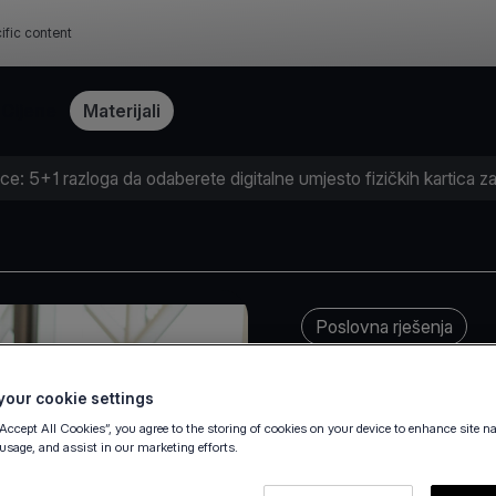
ific content
Cijene
Materijali
ce: 5+1 razloga da odaberete digitalne umjesto fizičkih kartica za
Poslovna rješenja
our cookie settings
“Accept All Cookies”, you agree to the storing of cookies on your device to enhance site n
 usage, and assist in our marketing efforts.