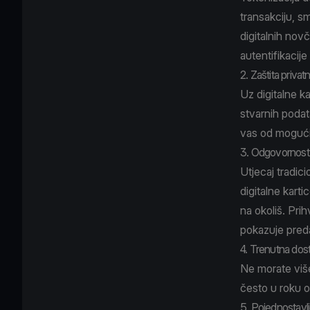
transakciju, sm
digitalnih nov
autentifikacije
2. Zaštita privatn
Uz digitalne k
stvarnih podata
vas od mogući
3. Odgovornost
Utjecaj tradici
digitalne kart
na okoliš. Pri
pokazuje preda
4. Trenutna dos
Ne morate više
često u roku o
5. Pojednostavlj