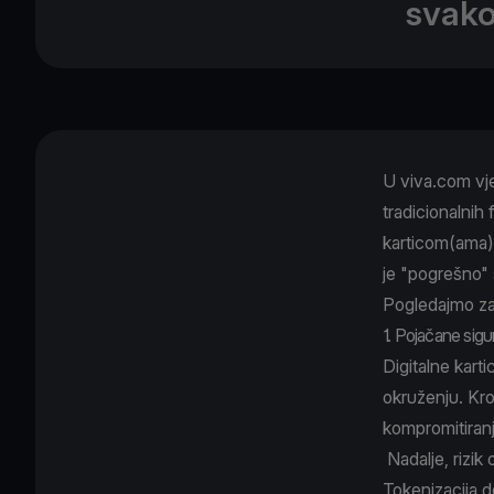
svako
U viva.com vje
tradicionalnih f
karticom(ama) 
je "pogrešno" 
Pogledajmo zašt
1. Pojačane sig
Digitalne kart
okruženju. Kro
kompromitiranj
Nadalje, rizik 
Tokenizacija d