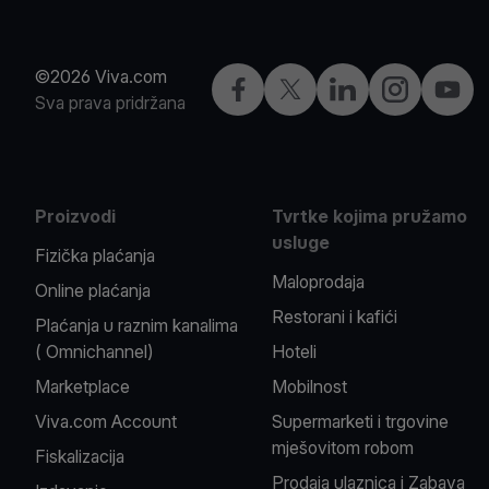
©2026 Viva.com
Facebook
X
LinkedIn
Instagram
YouTu
Sva prava pridržana
Proizvodi
Tvrtke kojima pružamo
usluge
Fizička plaćanja
Maloprodaja
Online plaćanja
Restorani i kafići
Plaćanja u raznim kanalima
( Omnichannel)
Hoteli
Marketplace
Mobilnost
Viva.com Account
Supermarketi i trgovine
mješovitom robom
Fiskalizacija
Prodaja ulaznica i Zabava