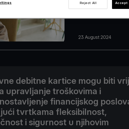
ettings
Reject All
Accept 
23 August 2024
vne debitne kartice mogu biti vr
za upravljanje troškovima i
nostavljenje financijskog poslov
jući tvrtkama fleksibilnost,
ičnost i sigurnost u njihovim