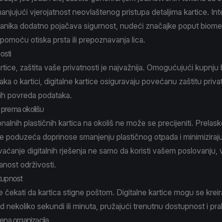
anjujući vjerojatnost neovlaštenog pristupa detaljima kartice. Int
čanika dodatno pojačava sigurnost, nudeći značajke poput biomet
 pomoću otiska prsta ili prepoznavanja lica.
osti
artice, zaštita vaše privatnosti je najvažnija. Omogućujući kupnju 
ka o kartici, digitalne kartice osiguravaju povećanu zaštitu privat
h povreda podataka.
 prema okolišu
onalnih plastičnih kartica na okoliš ne može se precijeniti. Prela
ice poduzeća doprinose smanjenju plastičnog otpada i minimiziraju
hvaćanje digitalnih rješenja ne samo da koristi vašem poslovanju,
nost održivosti.
tupnost
 čekati da kartica stigne poštom. Digitalne kartice mogu se kreira
d nekoliko sekundi ili minuta, pružajući trenutnu dostupnost i pra
ena organizacija