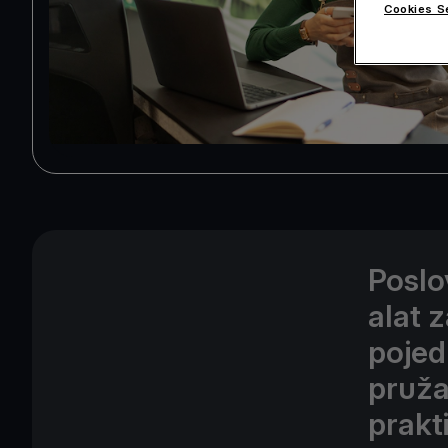
Cookies S
Poslo
alat 
pojed
pruža
prakt