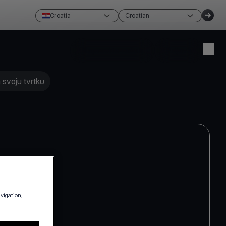
Croatia
Croatian
Napravite račun
Prijava
 svoju tvrtku
avigation,