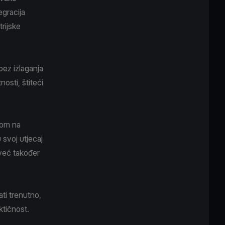
egracija
rijske
bez izlaganja
nosti, štiteći
skom na
 svoj utjecaj
 već također
ti trenutno,
ktičnost.