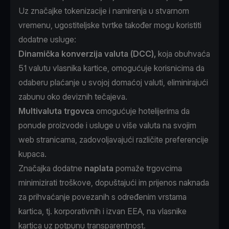
Uz značajke tokenizacije i namirenja u stvarnom
vremenu, ugostiteljske tvrtke također mogu koristiti
dodatne usluge:
Dinamička konverzija valuta (DCC),
koja obuhvaća
51 valutu vlasnika kartice, omogućuje korisnicima da
odaberu plaćanje u svojoj domaćoj valuti, eliminirajući
zabunu oko deviznih tečajeva.
Multivaluta trgovca
omogućuje hotelijerima da
ponude proizvode i usluge u više valuta na svojim
web stranicama, zadovoljavajući različite preferencije
kupaca.
Značajka dodatne
naplata
pomaže trgovcima
minimizirati troškove, dopuštajući im prijenos naknada
za prihvaćanje povezanih s određenim vrstama
kartica, tj. korporativnih i izvan EEA, na vlasnike
kartica uz potpunu transparentnost.