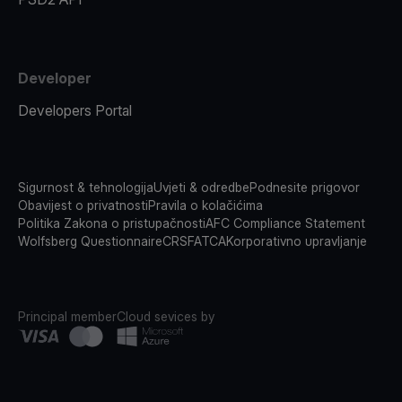
Developer
Developers Portal
Sigurnost & tehnologija
Uvjeti & odredbe
Podnesite prigovor
Obavijest o privatnosti
Pravila o kolačićima
Politika Zakona o pristupačnosti
AFC Compliance Statement
Wolfsberg Questionnaire
CRS
FATCA
Korporativno upravljanje
Principal member
Cloud sevices by