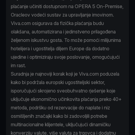
plaćanje učiniti dostupnom na OPERA 5 On-Premise,
Oracleov vodeći sustav za upravljanje imovinom.
Viva.com osigurava da fizička plaćanja budu
olakšana, automatizirana i jedinstveno prilagođena
željenom iskustvu gosta. To može pomoći milijunima
hotelijera i ugostitelja diljem Europe da dodatno
ujedine i optimiziraju svoje poslovanje, omogućujući
im rast.
Suradnja je najnoviji korak koji je Viva.com poduzela
kako bi podržala europski ugostiteljski sektor,
isporučujući skrojeno sveobuhvatno rješenje koje
uključuje ekonomično učinkovita plaćanja preko 40+
metoda, podršku od rezervacije do naplate i niz
osmišljenih značajki kako bi zadovoljili potrebe
multinacionalne klijentele, uključujući dinamičku
konverziju valute, više valuta za trgovca i dodatnu