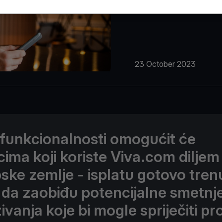
23 October 2023
funkcionalnosti omogućit će
cima koji koriste Viva.com diljem
ske zemlje - isplatu gotovo tren
 da zaobiđu potencijalne smetnj
ivanja koje bi mogle spriječiti pr