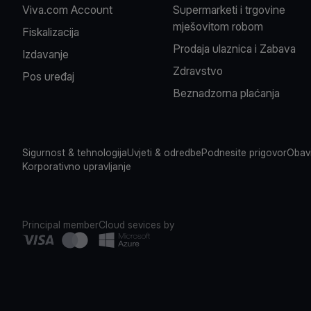
Viva.com Account
Supermarketi i trgovine
mješovitom robom
Fiskalizacija
Prodaja ulaznica i Zabava
Izdavanje
Zdravstvo
Pos uređaj
Beznadzorna plaćanja
Sigurnost & tehnologija
Uvjeti & odredbe
Podnesite prigovor
Obavi
Korporativno upravljanje
Principal member
Cloud sevices by