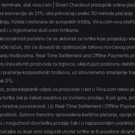
terminale, dok viva.com | Smart Checkout pristupnik online pla
e konverzije do 21%; oba prihvaćaju preko 30 metoda plaćanja.
aksija, hotela i restorana do europskih tržišta, Viva.com-ova plat
eži i u trgovinama služi svim tvrtkama.
kcionalnosti početno će se aktivirati za tvrtke koje posjeduju
vi
ički račun, što će dovesti do optimizacije tokova novčanog prom
anju troškovima. Real-Time Settlement and Offline Payments pr
u inovativnih proizvoda za trgovce, uključujući poslovnu debitn
 i praćenje korporativnih troškova, uz istovremeno smanjenje tra
ak 0%.
is, potpredsjednik odjela za proizvode i rast u Viva.com rekao je:
 tvrtka želi je čekati sredstva za izvršenu prodaju, ili još gore, pr
 mrežne povezanosti. Uz Real-Time Settlement i Offline Paymen
rošlost. Gotovo trenutno sprovedena kartična plaćanja, opcije t
i mogućnost dovršetka prodaje čak i u najizazovnijim uvjetima 
ačajke su koje smo osigurali unutar tvrtke te ih posebno dizajnir