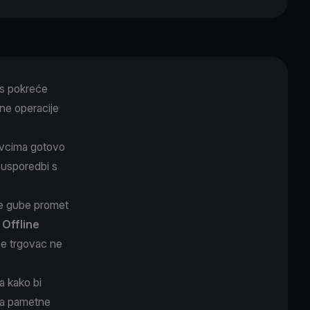
as pokreće
vne operacije
ovcima gotovo
 usporedbi s
ne gube promet
.
Offline
se trgovac ne
a kako bi
ra pametne