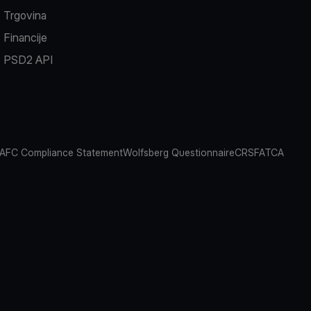
Trgovina
Financije
PSD2 API
AFC Compliance Statement
Wolfsberg Questionnaire
CRS
FATCA