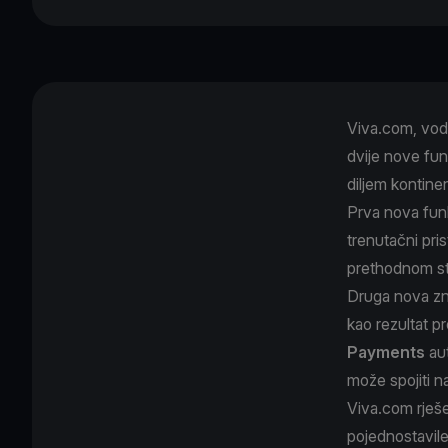
Viva.com, vod
dvije nove fun
diljem kontine
Prva nova fun
trenutačni pri
prethodnom st
Druga nova zn
kao rezultat p
Payments
aut
može spojiti 
Viva.com rješe
pojednostavile