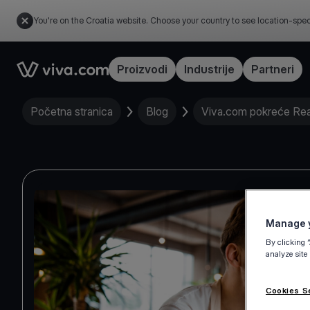
You're on the Croatia website. Choose your country to see location-spec
Link to the homepage
Proizvodi
Industrije
Partneri
Početna stranica
Blog
Viva.com pokreće Rea
Manage y
By clicking 
analyze site
Cookies S