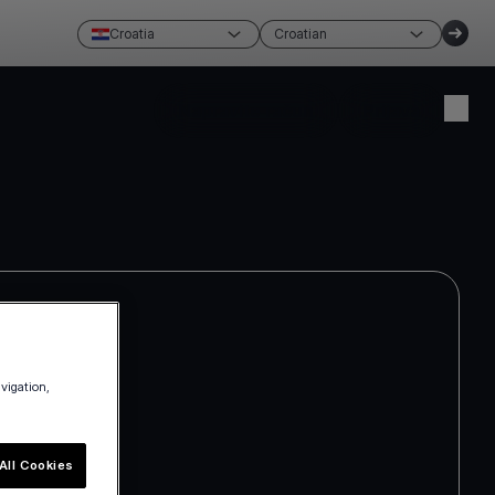
Croatia
Croatian
Napravite račun
Prijava
avigation,
All Cookies