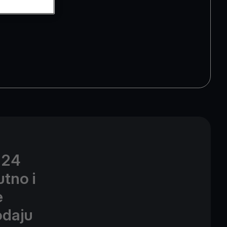
 24
utno i
e
odaju