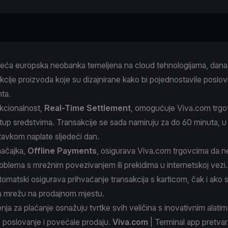
eća europska neobanka temeljena na cloud tehnologijama, dan
kcije proizvoda koje su dizajnirane kako bi pojednostavile poslo
nta.
kcionalnost,
Real-Time Settlement
, omogućuje Viva.com trg
stup sredstvima. Transakcije se sada namiruju za do 60 minuta, u
avkom naplate sljedeći dan.
ačajka,
Offline Payments
, osigurava Viva.com trgovcima da 
roblema s mrežnim povezivanjem ili prekidima u internetskoj vezi
omatski osigurava prihvaćanje transakcija s karticom, čak i ako 
na mrežu na prodajnom mjestu.
nja za plaćanje osnažuju tvrtke svih veličina s inovativnim alatim
 poslovanje i povećale prodaju.
Viva.com
| Terminal app pretva