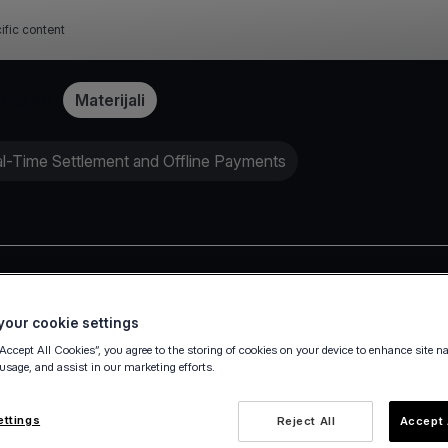
ific content
Cijene
Materijali
l-Time Settlement and Offline Payments
Prihvaćanje plaćanja
our cookie settings
“Accept All Cookies”, you agree to the storing of cookies on your device to enhance site n
 usage, and assist in our marketing efforts.
ettings
Reject All
Accept 