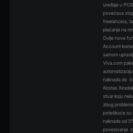
uređaje u POS 
povećava stop
freelancera, t
plaćanje na mr
Dvije nove fun
Account korisn
samom upravlj
Viva.com paket
automatizaciju
naknada do č
Kostas Xiradak
stvar koju neka
zbog problema
poteškoće su p
naknada od 0% 
povezivanja zn