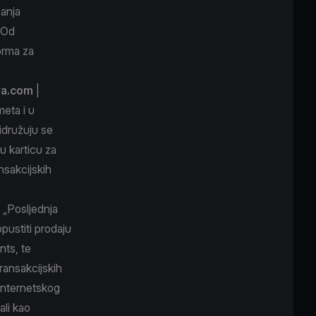
ćanja
 Od
forma za
va.com
|
eta i u
idružuju se
u karticu za
nsakcijskih
 „Posljednja
opustiti prodaju
ts, te
ransakcijskih
internetskog
ali kao