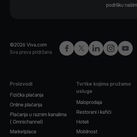
podršku našim t
©2026 Viva.com
Facebook
X
LinkedIn
Instagram
YouTu
Sva prava pridržana
Proizvodi
Tvrtke kojima pružamo
usluge
Fizička plaćanja
Maloprodaja
Online plaćanja
Restorani i kafići
Plaćanja u raznim kanalima
( Omnichannel)
Hoteli
Marketplace
Mobilnost