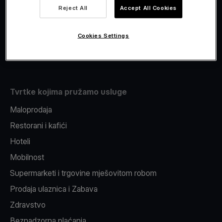
Viva.com Account
Reject All
Accept All Cookies
Fiskalizacija
Izdavanje
Cookies Settings
Pos uređaj
Tvrtke kojima pružamo usluge
Maloprodaja
Restorani i kafići
Hoteli
Mobilnost
Supermarketi i trgovine mješovitom robom
Prodaja ulaznica i Zabava
Zdravstvo
Beznadzorna plaćanja