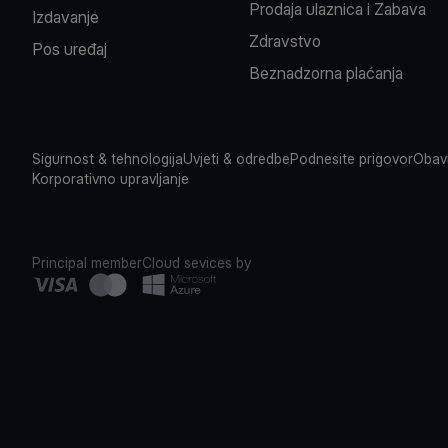
Prodaja ulaznica i Zabava
Izdavanje
Zdravstvo
Pos uređaj
Beznadzorna plaćanja
Sigurnost & tehnologija
Uvjeti & odredbe
Podnesite prigovor
Obavi
Korporativno upravljanje
Principal member
Cloud sevices by