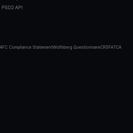
PSD2 API
AFC Compliance Statement
Wolfsberg Questionnaire
CRS
FATCA