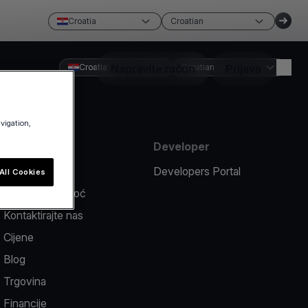
Croatia
Croatian
Croatia
Napravite račun
Croatian
Prijava
avigation,
Sredstva
Developer
Prijavi problem
Developers Portal
All Cookies
Centar za pomoć
Kontaktirajte nas
Cijene
Blog
Trgovina
Financije