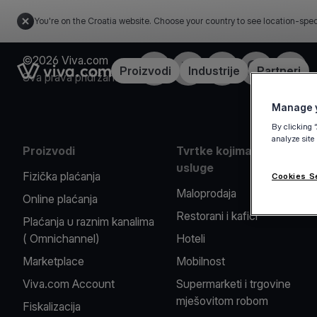
You're on the Croatia website. Choose your country to see location-spec
©2026 Viva.com
Facebook
X
LinkedIn
Instagram
YouTu
Link to the homepage
Proizvodi
Industrije
Partneri
Sva prava pridržana
Manage y
By clicking 
analyze site
Proizvodi
Tvrtke kojima pružamo
usluge
Fizička plaćanja
Cookies S
Maloprodaja
Online plaćanja
Restorani i kafići
Plaćanja u raznim kanalima
( Omnichannel)
Hoteli
Marketplace
Mobilnost
Viva.com Account
Supermarketi i trgovine
mješovitom robom
Fiskalizacija