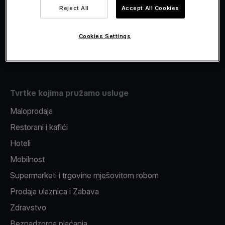
Viva.com Account
Reject All
Accept All Cookies
Fiskalizacija
Izdavanje
Cookies Settings
Pos uređaj
Tvrtke kojima pružamo usluge
Maloprodaja
Restorani i kafići
Hoteli
Mobilnost
Supermarketi i trgovine mješovitom robom
Prodaja ulaznica i Zabava
Zdravstvo
Beznadzorna plaćanja