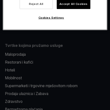
Viva.com Account
Reject All
Accept All Cookies
Fiskalizacija
Izdavanje
Cookies Settings
Pos uređaj
Tvrtke kojima pružamo usluge
Maloprodaja
Restorani i kafići
Hoteli
Mobilnost
Supermarketi i trgovine mješovitom robom
Prodaja ulaznica i Zabava
Zdravstvo
Beznadzorna plaćanja