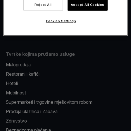
Viva.com Account
Reject All
Accept All Cookies
Fiskalizacija
Izdavanje
Cookies Settings
Pos uređaj
Tvrtke kojima pružamo usluge
Maloprodaja
Restorani i kafići
Hoteli
Mobilnost
Supermarketi i trgovine mješovitom robom
Prodaja ulaznica i Zabava
Zdravstvo
Beznadzorna plaćanja