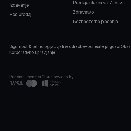
Prodaja ulaznica i Zabava
Izdavanje
Zdravstvo
Pos uređaj
Beznadzorna plaćanja
Sigurnost & tehnologija
Uvjeti & odredbe
Podnesite prigovor
Obavi
Korporativno upravljanje
Principal member
Cloud sevices by