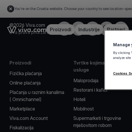
You're on the Croatia website. Choose your country to see location-spec
©2026 Viva.com
Facebook
X
LinkedIn
Instagram
YouTu
Link to the homepage
Proizvodi
Industrije
Partneri
Sva prava pridržana
Manage y
By clicking 
analyze site
Proizvodi
Tvrtke kojima pružamo
usluge
Fizička plaćanja
Cookies S
Maloprodaja
Online plaćanja
Restorani i kafići
Plaćanja u raznim kanalima
( Omnichannel)
Hoteli
Marketplace
Mobilnost
Viva.com Account
Supermarketi i trgovine
mješovitom robom
Fiskalizacija