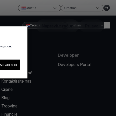
Croatia
Croatian
Croatia
Napravite račun
Croatian
Prijava
avigation,
Sredstva
Developer
Prijavi problem
Developers Portal
All Cookies
Centar za pomoć
Kontaktirajte nas
Cijene
Blog
Trgovina
Financije