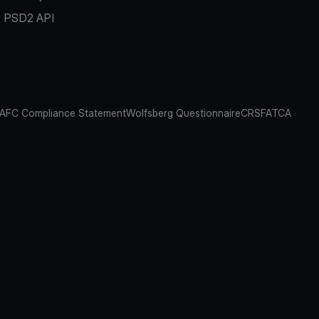
PSD2 API
AFC Compliance Statement
Wolfsberg Questionnaire
CRS
FATCA