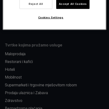
Viva.com Account
Reject All
Accept All Cookies
Fiskalizacija
Izdavanje
Cookies Settings
Pos uređaj
Tvrtke kojima pružamo usluge
Maloprodaja
Restorani i kafići
Hoteli
Mobilnost
Supermarketi i trgovine mješovitom robom
Prodaja ulaznica i Zabava
Zdravstvo
Beznadzorna plaćanja