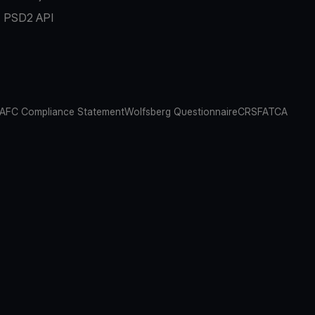
PSD2 API
AFC Compliance Statement
Wolfsberg Questionnaire
CRS
FATCA