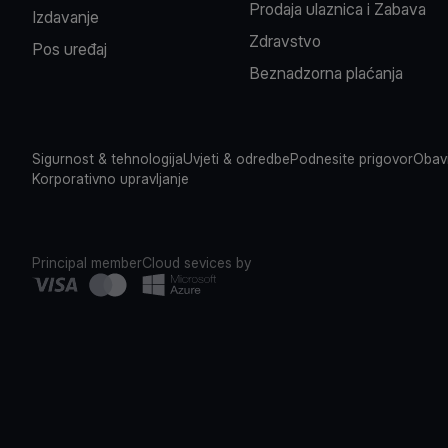
Prodaja ulaznica i Zabava
Izdavanje
Zdravstvo
Pos uređaj
Beznadzorna plaćanja
Sigurnost & tehnologija
Uvjeti & odredbe
Podnesite prigovor
Obavi
Korporativno upravljanje
Principal member
Cloud sevices by