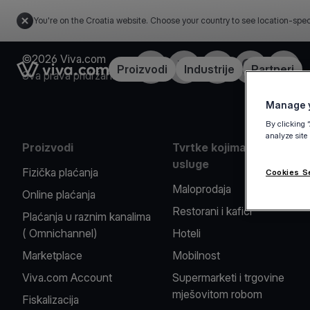
You're on the Croatia website. Choose your country to see location-spec
©2026 Viva.com
Facebook
X
LinkedIn
Instagram
YouTu
Link to the homepage
Proizvodi
Industrije
Partneri
Sva prava pridržana
Manage y
By clicking 
analyze site
Proizvodi
Tvrtke kojima pružamo
usluge
Fizička plaćanja
Cookies S
Maloprodaja
Online plaćanja
Restorani i kafići
Plaćanja u raznim kanalima
( Omnichannel)
Hoteli
Marketplace
Mobilnost
Viva.com Account
Supermarketi i trgovine
mješovitom robom
Fiskalizacija