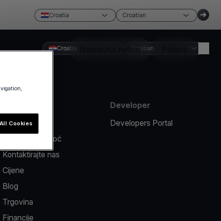
Croatia
Croatian
Croatia
Napravite račun
Croatian
Prijava
avigation,
Sredstva
Developer
Prijavi problem
Developers Portal
All Cookies
Centar za pomoć
Kontaktirajte nas
Cijene
Blog
Trgovina
Financije