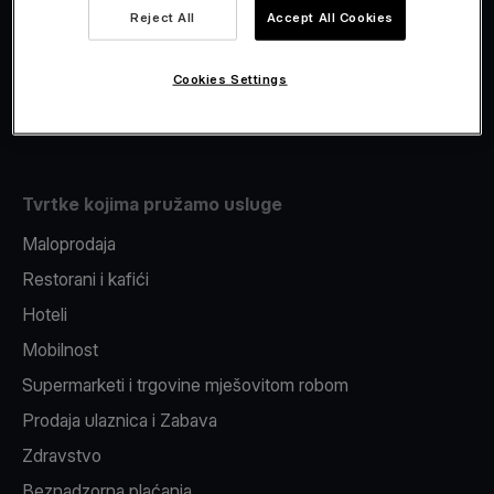
Viva.com Account
Reject All
Accept All Cookies
Fiskalizacija
Izdavanje
Cookies Settings
Pos uređaj
Tvrtke kojima pružamo usluge
Maloprodaja
Restorani i kafići
Hoteli
Mobilnost
Supermarketi i trgovine mješovitom robom
Prodaja ulaznica i Zabava
Zdravstvo
Beznadzorna plaćanja