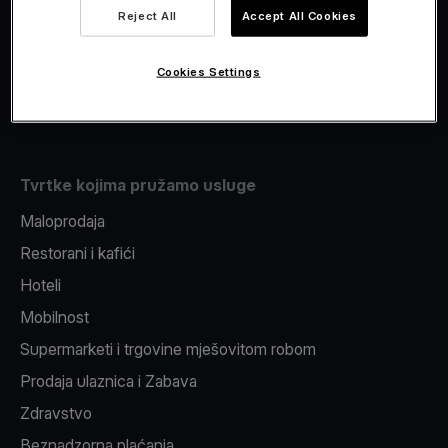
Viva.com Account
Reject All
Accept All Cookies
Fiskalizacija
Izdavanje
Cookies Settings
Pos uređaj
Tvrtke kojima pružamo usluge
Maloprodaja
Restorani i kafići
Hoteli
Mobilnost
Supermarketi i trgovine mješovitom robom
Prodaja ulaznica i Zabava
Zdravstvo
Beznadzorna plaćanja