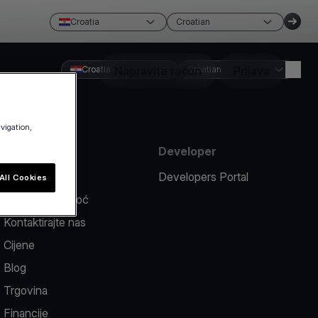
Croatia
Croatian
Croatia
Napravite račun
Croatian
Prijava
avigation,
Sredstva
Developer
Prijavi problem
Developers Portal
All Cookies
Centar za pomoć
Kontaktirajte nas
Cijene
Blog
Trgovina
Financije