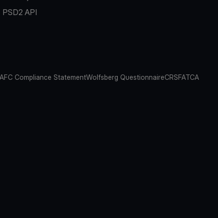
PSD2 API
AFC Compliance Statement
Wolfsberg Questionnaire
CRS
FATCA