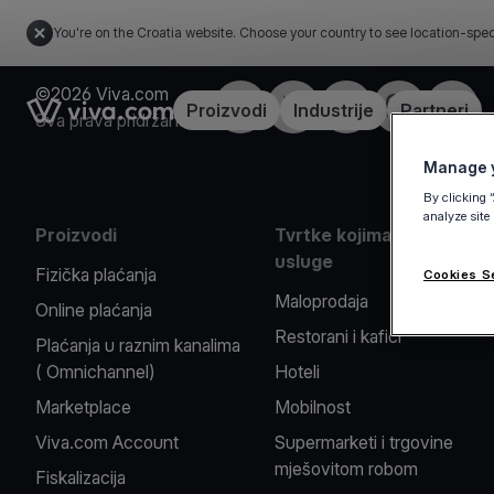
You're on the Croatia website. Choose your country to see location-spec
©2026 Viva.com
Facebook
X
LinkedIn
Instagram
YouTu
Link to the homepage
Proizvodi
Industrije
Partneri
Sva prava pridržana
Manage y
By clicking 
analyze site
Proizvodi
Tvrtke kojima pružamo
usluge
Fizička plaćanja
Cookies S
Maloprodaja
Online plaćanja
Restorani i kafići
Plaćanja u raznim kanalima
( Omnichannel)
Hoteli
Marketplace
Mobilnost
Viva.com Account
Supermarketi i trgovine
mješovitom robom
Fiskalizacija