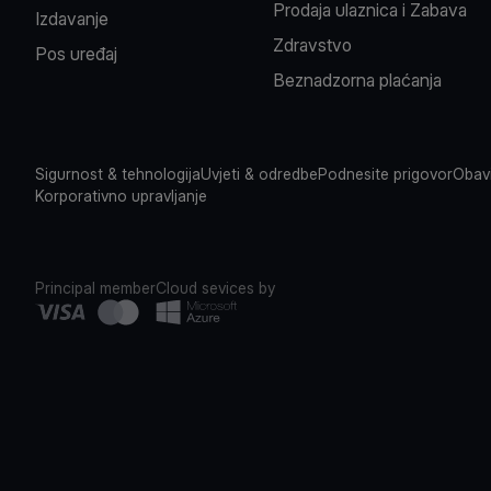
Prodaja ulaznica i Zabava
Izdavanje
Zdravstvo
Pos uređaj
Beznadzorna plaćanja
Sigurnost & tehnologija
Uvjeti & odredbe
Podnesite prigovor
Obavi
Korporativno upravljanje
Principal member
Cloud sevices by