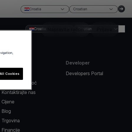
Croatia
Croatian
Croatia
Napravite račun
Croatian
Prijava
avigation,
Sredstva
Developer
Prijavi problem
Developers Portal
All Cookies
Centar za pomoć
Kontaktirajte nas
Cijene
Blog
Trgovina
Financije