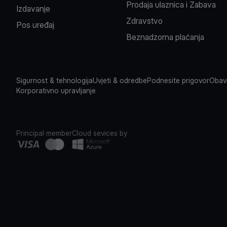
Prodaja ulaznica i Zabava
Izdavanje
Zdravstvo
Pos uređaj
Beznadzorna plaćanja
Sigurnost & tehnologija
Uvjeti & odredbe
Podnesite prigovor
Obavi
Korporativno upravljanje
Principal member
Cloud sevices by