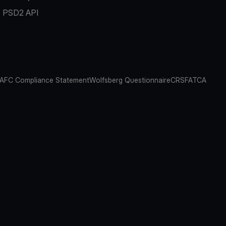
PSD2 API
AFC Compliance Statement
Wolfsberg Questionnaire
CRS
FATCA