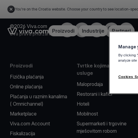
You're on the Croatia website. Choose your country to see location-spec
©2026 Viva.com
Facebook
X
LinkedIn
Instagram
YouTu
Link to the homepage
Proizvodi
Industrije
Partneri
Sva prava pridržana
Manage y
By clicking 
analyze site
Proizvodi
Tvrtke kojima pružamo
usluge
Fizička plaćanja
Cookies S
Maloprodaja
Online plaćanja
Restorani i kafići
Plaćanja u raznim kanalima
( Omnichannel)
Hoteli
Marketplace
Mobilnost
Viva.com Account
Supermarketi i trgovine
mješovitom robom
Fiskalizacija