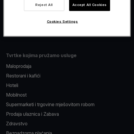
Viva.com Account
Reject All
Accept All Cookies
Fiskalizacija
Izdavanje
Cookies Settings
Pos uređaj
Tvrtke kojima pružamo usluge
Maloprodaja
Restorani i kafići
Hoteli
Mobilnost
Supermarketi i trgovine mješovitom robom
Prodaja ulaznica i Zabava
Zdravstvo
Beznadzorna plaćanja